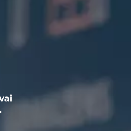
vai
.