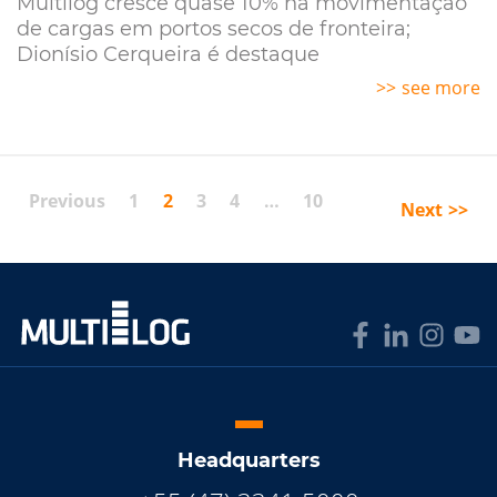
Multilog cresce quase 10% na movimentação
de cargas em portos secos de fronteira;
Dionísio Cerqueira é destaque
see more
Previous
1
2
3
4
…
10
Next
Headquarters