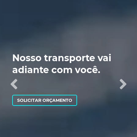
Nosso transporte vai
adiante com você.
SOLICITAR ORÇAMENTO