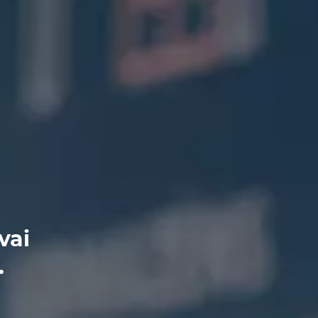
vai
.