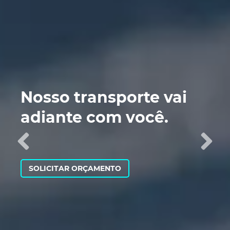
Nosso transporte vai
adiante com você.
SOLICITAR ORÇAMENTO