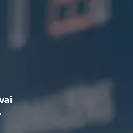
vai
.