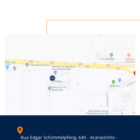
Rua Edgar Schimmelpfeng, 640 - Acaraizinho -