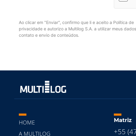
Ao clicar em "Enviar", confirmo que li e aceito a Política de
privacidade e autorizo a Multilog S.A. a utilizar meus dado
contato e envio de conteúdos.
Matriz
HOME
+55 (4
A MULTILOG