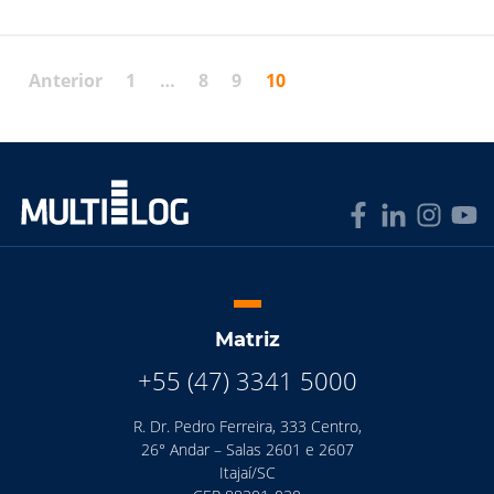
Anterior
1
…
8
9
10
Matriz
+55 (47) 3341 5000
R. Dr. Pedro Ferreira, 333 Centro,
26° Andar – Salas 2601 e 2607
Itajaí/SC