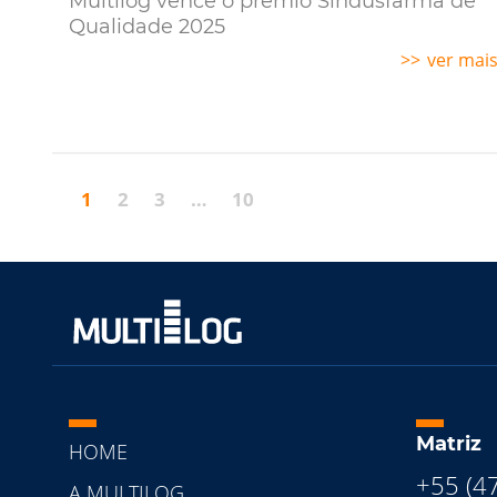
Multilog vence o prêmio Sindusfarma de
Qualidade 2025
ver mai
1
2
3
…
10
Matriz
HOME
+55 (4
A MULTILOG