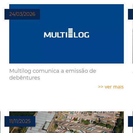
24/03/2026
Multilog comunica a emissão de
debêntures
ver mais
s
11/11/2025