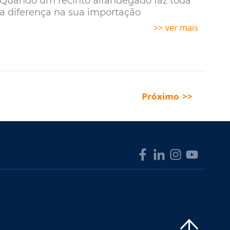
Quando um recinto alfandegado faz toda
a diferença na sua importação
ver mais
Próximo