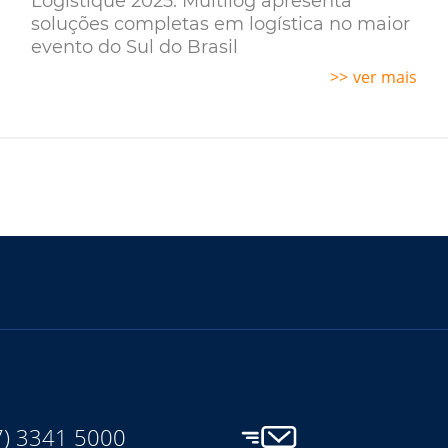
Logistique 2025: Multilog apresenta
soluções completas em logística no maior
evento do Sul do Brasil
s
ver mais
7) 3341 5000