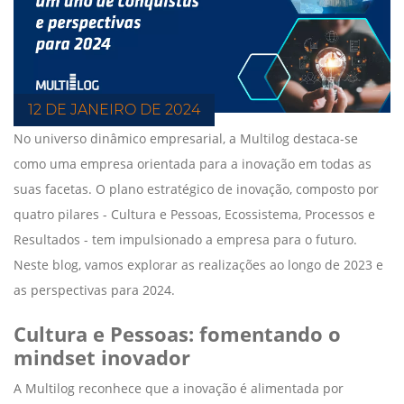
12 DE JANEIRO DE 2024
No universo dinâmico empresarial, a
Multilog
destaca-se
como uma empresa orientada para a inovação em todas as
suas facetas. O plano estratégico de inovação, composto por
quatro pilares - Cultura e Pessoas, Ecossistema, Processos e
Resultados - tem impulsionado a empresa para o futuro.
Neste blog, vamos explorar as realizações ao longo de 2023 e
as perspectivas para 2024.
Cultura e Pessoas: fomentando o
mindset inovador
A Multilog reconhece que a inovação é alimentada por